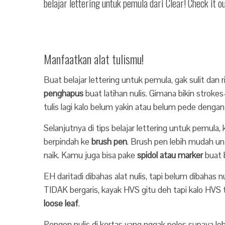
belajar lettering untuk pemula dari Clear! Check it o
Manfaatkan alat tulismu!
Buat belajar lettering untuk pemula, gak sulit dan 
penghapus
buat latihan nulis. Gimana bikin strokes
tulis lagi kalo belum yakin atau belum pede dengan
Selanjutnya di tips belajar lettering untuk pemula
berpindah ke
brush pen
. Brush pen lebih mudah untu
naik. Kamu juga bisa pake
spidol atau marker
buat 
EH daritadi dibahas alat nulis, tapi belum dibahas 
TIDAK bergaris, kayak HVS gitu deh tapi kalo HVS t
loose leaf
.
Pengen nulis di kertas yang nggak polos supaya le