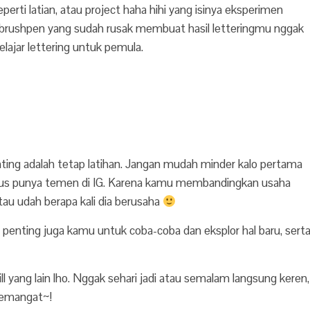
perti latian, atau project haha hihi yang isinya eksperimen
 brushpen yang sudah rusak membuat hasil letteringmu nggak
belajar lettering untuk pemula.
enting adalah tetap latihan. Jangan mudah minder kalo pertama
sebagus punya temen di IG. Karena kamu membandingkan usaha
tau udah berapa kali dia berusaha
penting juga kamu untuk coba-coba dan eksplor hal baru, sert
ll yang lain lho. Nggak sehari jadi atau semalam langsung keren,
semangat~!