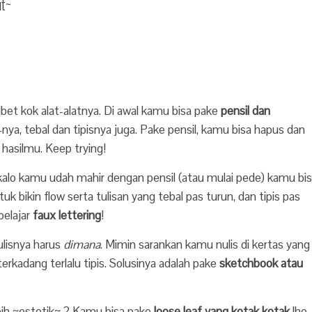
ut~
ribet kok alat-alatnya. Di awal kamu bisa pake
pensil dan
-nya, tebal dan tipisnya juga. Pake pensil, kamu bisa hapus dan
 hasilmu. Keep trying!
, kalo kamu udah mahir dengan pensil (atau mulai pede) kamu bi
k bikin flow serta tulisan yang tebal pas turun, dan tipis pas
belajar
faux lettering
!
nulisnya harus
dimana
. Mimin sarankan kamu nulis di kertas yang
erkadang terlalu tipis. Solusinya adalah pake
sketchbook atau
bih ~estetik~ ? Kamu bisa pake
loose leaf yang kotak kotak
lho.