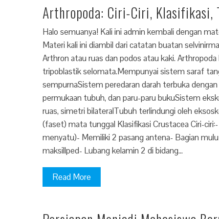
Arthropoda: Ciri-Ciri, Klasifikasi,
Halo semuanya! Kali ini admin kembali dengan materi
Materi kali ini diambil dari catatan buatan selvini
Arthron atau ruas dan podos atau kaki. Arthropoda
tripoblastik selomata.Mempunyai sistem saraf ta
sempurnaSistem peredaran darah terbuka dengan j
permukaan tubuh, dan paru-paru bukuSistem ekskr
ruas, simetri bilateralTubuh terlindungi oleh ek
(faset) mata tunggal Klasifikasi Crustacea Ciri-ci
menyatu)- Memiliki 2 pasang antena- Bagian mulut 
maksillped- Lubang kelamin 2 di bidang…
Read More