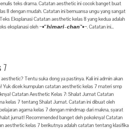
 menulis teks drama. Catatan aesthetic ini cocok banget buat
kelas 8 dengan mudah. Catatan ini bernuansa ungu yang sangat
: Teks Eksplanasi Catatan aesthetic kelas 8 yang kedua adalah
eksplanasi oleh ~•°`𝙝𝙞𝙢𝙖𝙧𝙞–𝙘𝙝𝙖𝙣`°•~. Catatan ini…
s 7
 aesthetic? Tentu suka dong ya pastinya. Kali ini admin akan
ih! Yuk dicek kumpulan catatan aesthetic kelas 7 materi smp
oknya! Catatan Aesthetic Kelas 7: Shalat Jumat Catatan
a kelas 7 tentang Shalat Jumat. Catatan ini dibuat oleh
 pelajaran agama kelas 7 dengan mindmap dari makna, syarat
ri shalat jumat! Recommended banget deh pokoknya! Catatan
n aesthetic kelas 7 berikutnya adalah catatan tentang klasifika