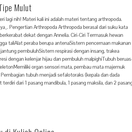
 Tipe Mulut
 lagi nih! Materi kali ini adalah materi tentang arthropoda.
rmaya_. Pengertian Arthropoda Arthropoda berasal dari suku kata
 berkerabat dekat dengan Annelia. Ciri-Ciri Termasuk hewan
ngga taliAlat peraba berupa antenaSistem pencernaan makanan
antung pembuluhSistem respirasi dengan insang, trakea
esi dengan kelenjar hijau dan pembuluh malpighiTubuh beruas
soskeletonMemiliki organ sensori mata, pembau mata majemuk
ri:- Pembagian tubuh menjadi sefalotoraks (kepala dan dada
terdiri dari 1 pasang mandibula, 1 pasang maksila, dan 2 pasan