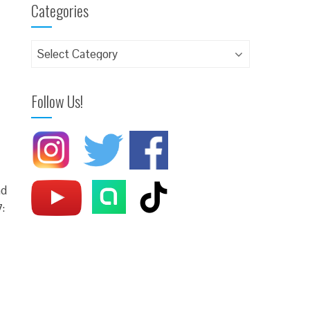
Categories
Follow Us!
nd
: