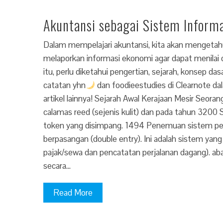
Akuntansi sebagai Sistem Inform
Dalam mempelajari akuntansi, kita akan mengetah
melaporkan informasi ekonomi agar dapat menilai
itu, perlu diketahui pengertian, sejarah, konsep 
catatan yhn
dan foodieestudies di Clearnote dala
artikel lainnya! Sejarah Awal Kerajaan Mesir Seo
calamas reed (sejenis kulit) dan pada tahun 3200 S
token yang disimpang. 1494 Penemuan sistem pen
berpasangan (double entry). Ini adalah sistem yan
pajak/sewa dan pencatatan perjalanan dagang). a
secara…
Read More