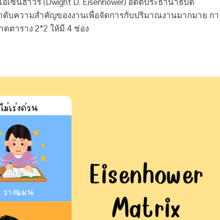
ี. ไอเซนฮาวร์ (Dwight D. Eisenhower) อดีตประธานาธิบดี
ลำดับความสำคัญของงานเพื่อจัดการกับปริมาณงานมากมาย กา
าดตาราง 2*2 ให้มี 4 ช่อง