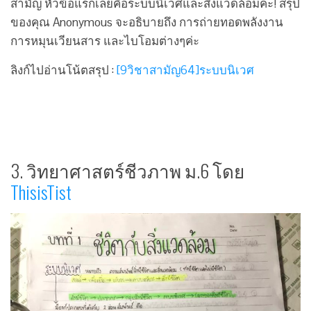
สามัญ หัวข้อแรกเลยคือระบบนิเวศและสิ่งแวดล้อมค่ะ! สรุป
ของคุณ Anonymous จะอธิบายถึง การถ่ายทอดพลังงาน
การหมุนเวียนสาร และไบโอมต่างๆค่ะ
ลิงก์ไปอ่านโน้ตสรุป :
[9วิชาสามัญ64]ระบบนิเวศ
3. วิทยาศาสตร์ชีวภาพ ม.6 โดย
ThisisTist