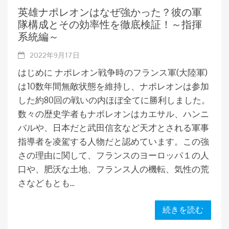
英雄ナポレオンはなぜ強かった？彼の軍
隊構成とその効率性を徹底検証！～指揮
系統編～
2022年9月17日
はじめに ナポレオン戦争時のフランス軍(大陸軍)
は10数年間無敵状態を維持し、ナポレオンは参加
した約80回の戦いの内ほぼ全てに勝利しました。
数々の歴史学者もナポレオンはカエサル、ハンニ
バルや、日本だと武田信玄など天才とされる軍事
指導者を凌駕する人物だと認めています。この強
さの理由に関して、フランスのヨーロッパ１の人
口や、肥沃な土地、フランス人の機転、気性の荒
さなどもとも...
続きを読む