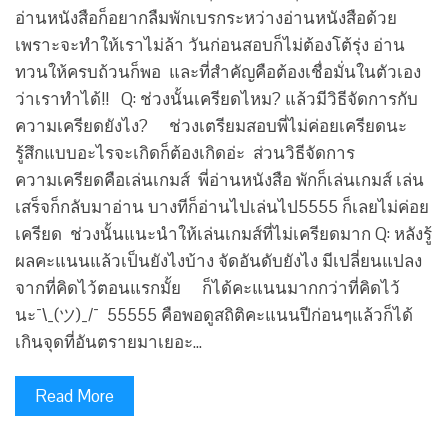
อ่านหนังสือก็อยากลืมพักเบรกระหว่างอ่านหนังสือด้วย
เพราะจะทำให้เราไม่ล้า วันก่อนสอบก็ไม่ต้องโต้รุ่ง อ่าน
ทวนให้ครบถ้วนก็พอ และที่สำคัญคือต้องเชื่อมั่นในตัวเอง
ว่าเราทำได้!! Q: ช่วงนั้นเครียดไหม? แล้วมีวิธีจัดการกับ
ความเครียดยังไง? ช่วงเตรียมสอบพี่ไม่ค่อยเครียดนะ
รู้สึกแบบอะไรจะเกิดก็ต้องเกิดอ่ะ ส่วนวิธีจัดการ
ความเครียดคือเล่นเกมส์ พี่อ่านหนังสือ พักก็เล่นเกมส์ เล่น
เสร็จก็กลับมาอ่าน บางทีก็อ่านไปเล่นไป5555 ก็เลยไม่ค่อย
เครียด ช่วงนั้นแนะนำให้เล่นเกมส์ที่ไม่เครียดมาก Q: หลังรู้
ผลคะแนนแล้วเป็นยังไงบ้าง จัดอันดับยังไง มีเปลี่ยนแปลง
จากที่คิดไว้ตอนแรกมั้ย ก็ได้คะแนนมากกว่าที่คิดไว้
นะ¯\_(ツ)_/¯ 55555 คือพอดูสถิติคะแนนปีก่อนๆแล้วก็ได้
เกินจุดที่อันตรายมาเยอะ…
Read More