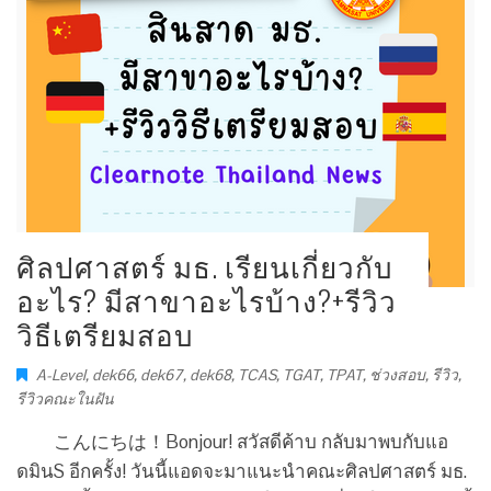
ศิลปศาสตร์ มธ. เรียนเกี่ยวกับ
อะไร? มีสาขาอะไรบ้าง?+รีวิว
วิธีเตรียมสอบ
A-Level
,
dek66
,
dek67
,
dek68
,
TCAS
,
TGAT
,
TPAT
,
ช่วงสอบ
,
รีวิว
,
รีวิวคณะในฝัน
こんにちは！Bonjour! สวัสดีค้าบ กลับมาพบกับแอ
ดมินS อีกครั้ง! วันนี้แอดจะมาแนะนำคณะศิลปศาสตร์ มธ.