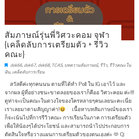
สัมภาษณ์รุ่นพี่วิศวะคอม จุฬา
{เคล็ดลับการเตรียมตัว + รีวิว
คณะ}
dek66
,
dek67
,
dek68
,
TCAS
,
บทความสัมภาษณ์
,
รีวิว
,
รีวิวคณะใน
ฝัน
,
เคล็ดลับการเรียน
สวัสดีค่ะทุกคนนน ตามที่ได้ทำ Poll ใน IG เอาไว้ และ
จากผล ผู้ที่อย่างชนะขาดลอยของเราก็คืออ วิศวะคอม ค่ะ!!!
ดูท่าจะเป็นคณะในดวงใจของใครหลายๆคนเลยนะคะเนี่ย
เราเลยมาตามสัญญาค่า!
เนื้อหาบทสัมภาษณ์ของเรา
ก็จะเน้นไปที่การรีวิวคณะ การเรียนในภาค การเตรียมตัว
เพื่อให้น้องๆได้ประโยชน์ และสามารถนำไปประกอบการ
ตัดสินใจหรือวางแผนการเตรียมตัวของตนเองค่ะ 🫶 Q: