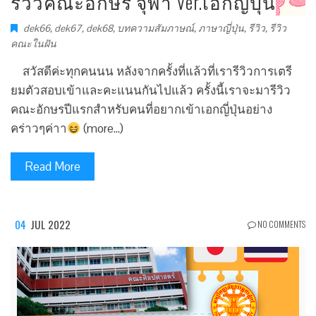
รีวิวคณะอักษร จุฬา Ver.เอกญี่ปุ่น
dek66
,
dek67
,
dek68
,
บทความสัมภาษณ์
,
ภาษาญี่ปุ่น
,
รีวิว
,
รีวิว
คณะในฝัน
สวัสดีค่ะทุกคนนน หลังจากครั้งที่แล้วที่เรารีวิวการเตรี
ยมตัวสอบเข้าและคะแนนกันไปแล้ว ครั้งนี้เราจะมารีวิว
คณะอักษรปีแรกสำหรับคนที่อยากเข้าเอกญี่ปุ่นอย่าง
คร่าวๆค่าา
(more…)
Read More
04
JUL 2022
NO COMMENTS