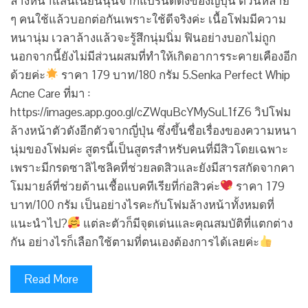
ล้างหน้าแสนเนียนนุ่นจากแบรนด์ดังของญี่ปุ่น ตัวนี้หลาย
ๆ คนใช้แล้วบอกต่อกันเพราะใช้ดีจริงค่ะ เนื้อโฟมมีความ
หนานุ่ม เวลาล้างแล้วจะรู้สึกนุ่มนิ่ม ฟินอย่างบอกไม่ถูก
นอกจากนี้ยังไม่มีส่วนผสมที่ทำให้เกิดอาการระคายเคืองอีก
ด้วยค่ะ
ราคา 179 บาท/180 กรัม 5.Senka Perfect Whip
Acne Care ที่มา :
https://images.app.goo.gl/cZWquBcYMySuL1fZ6 วิปโฟม
ล้างหน้าตัวดังอีกตัวจากญี่ปุ่น ซึ่งขึ้นชื่อเรื่องของความหนา
นุ่มของโฟมค่ะ สูตรนี้เป็นสูตรสำหรับคนที่มีสิวโดยเฉพาะ
เพราะมีกรดซาลิไซลิคที่ช่วยลดสิวและยังมีสารสกัดจากคา
โมมายล์ที่ช่วยต้านเชื้อแบคทีเรียที่ก่อสิวค่ะ
ราคา 179
บาท/100 กรัม เป็นอย่างไรคะกับโฟมล้างหน้าทั้งหมดที่
แนะนำไป?
แต่ละตัวก็มีจุดเด่นและคุณสมบัติที่แตกต่าง
กัน อย่างไรก็เลือกใช้ตามที่ตนเองต้องการได้เลยค่ะ
Read More